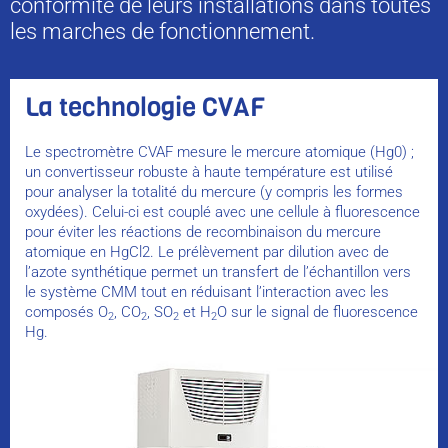
conformité de leurs installations dans toutes
les marches de fonctionnement.
La technologie CVAF
Le spectromètre CVAF mesure le mercure atomique (Hg0) ;
un convertisseur robuste à haute température est utilisé
pour analyser la totalité du mercure (y compris les formes
oxydées). Celui-ci est couplé avec une cellule à fluorescence
pour éviter les réactions de recombinaison du mercure
atomique en HgCl2. Le prélèvement par dilution avec de
l’azote synthétique permet un transfert de l’échantillon vers
le système CMM tout en réduisant l’interaction avec les
composés O
, CO
, SO
et H
O sur le signal de fluorescence
2
2
2
2
Hg.