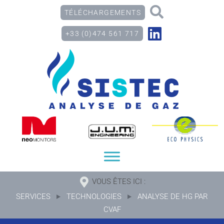
TÉLÉCHARGEMENTS
+33 (0)474 561 717
VOUS ÊTES ICI :
SERVICES
TECHNOLOGIES
ANALYSE DE HG PAR
CVAF